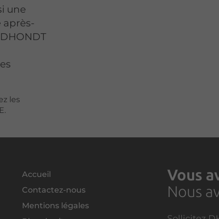
si une
e après-
en DHONDT
les
ez les
E.
Vous av
Accueil
Nous av
Contactez-nous
Mentions légales
Sollicitez 