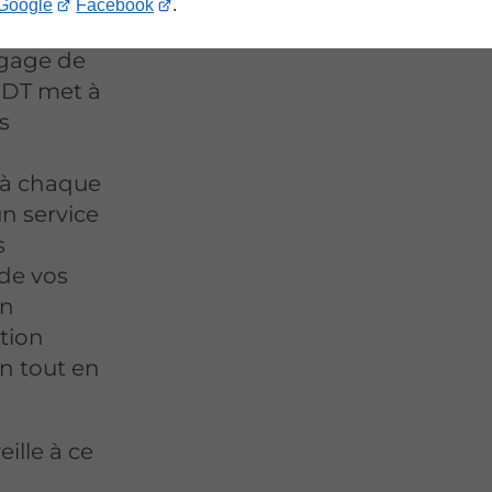
Google
Facebook
.
ation de
 gage de
NDT met à
s
 à chaque
un service
s
 de vos
un
ation
n tout en
lle à ce