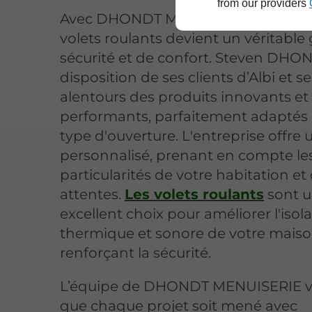
from our providers
Avec DHONDT MENUISERIE, l'install
volets roulants devient un véritable
sécurité et de confort. Steven DHO
disposition de ses clients d’Albi et se
alentours des produits innovants et
performants, parfaitement adaptés
type d'ouverture. L'entreprise offre 
personnalisé, prenant en compte le
particularités de votre habitation et
attentes.
Les volets roulants
sont 
excellent choix pour améliorer l'isol
thermique et sonore de votre maiso
renforçant la sécurité.
L’équipe de DHONDT MENUISERIE vei
que chaque projet soit mené avec