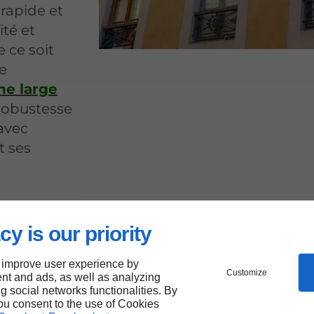
rapide et
ité et
e ce soit
e
ne large
t robustesse
 avec
t ses
es
cy is our priority
oute à
 improve user experience by
Customize
nt and ads, as well as analyzing
ng social networks functionalities. By
you consent to the use of Cookies