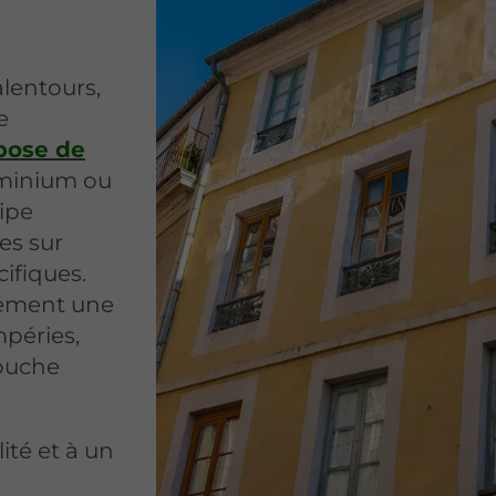
alentours,
e
pose de
luminium ou
ipe
es sur
ifiques.
lement une
mpéries,
touche
ité et à un