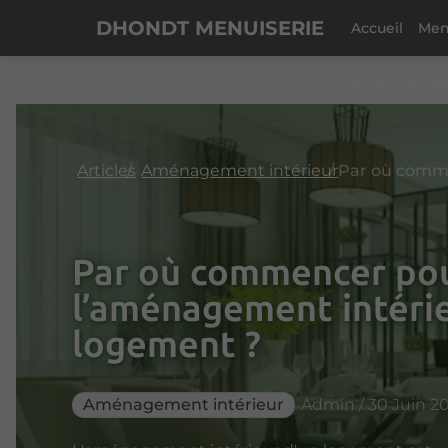
DHONDT MENUISERIE
Accueil
Men
Portes de ga
Articles
Aménagement intérieur
Par où commencer pou
l’aménagement intéri
logement ?
Aménagement intérieur
Admin / 30 Juin 2