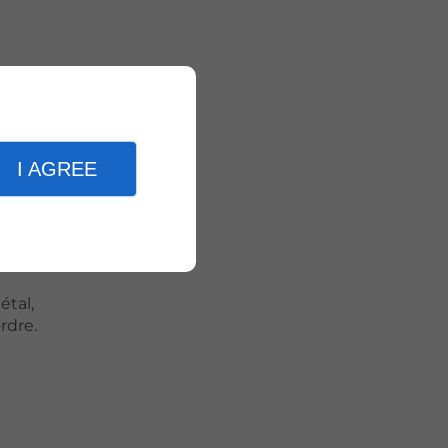
èces trop
I AGREE
étal,
rdre.