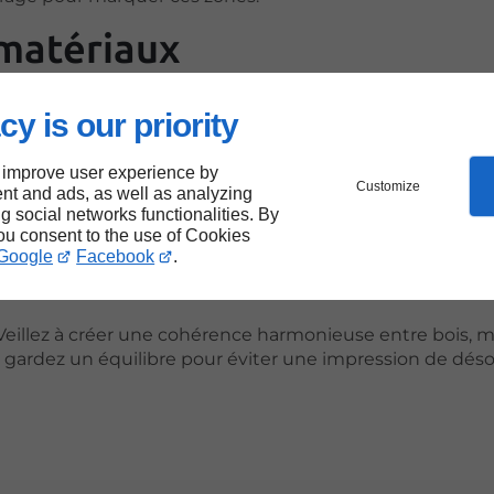
 matériaux
cy is our priority
 improve user experience by
égiez des meubles proportionnés à l’espace, évitez les pi
Customize
nt and ads, as well as analyzing
ionnalité : meubles modulables ou rangements intégrés
ng social networks functionalities. By
you consent to the use of Cookies
Google
Facebook
.
res
 Veillez à créer une cohérence harmonieuse entre bois, m
s gardez un équilibre pour éviter une impression de déso