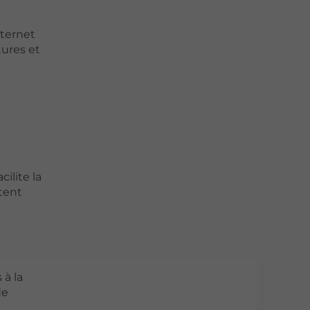
nternet
ures et
ilite la
tent
 à la
de