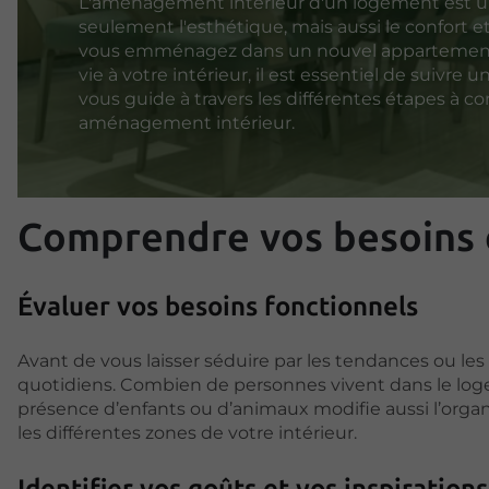
L'aménagement intérieur d'un logement est un
seulement l'esthétique, mais aussi le confort et
vous emménagez dans un nouvel appartement
vie à votre intérieur, il est essentiel de suivre
vous guide à travers les différentes étapes à co
aménagement intérieur.
Comprendre vos besoins 
Évaluer vos besoins fonctionnels
Avant de vous laisser séduire par les tendances ou 
quotidiens. Combien de personnes vivent dans le loge
présence d’enfants ou d’animaux modifie aussi l’organi
les différentes zones de votre intérieur.
Identifier vos goûts et vos inspirations