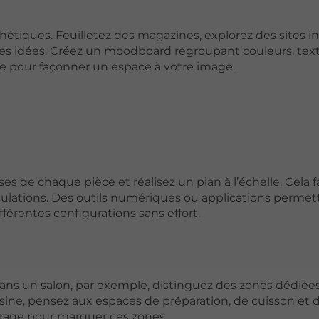
hétiques. Feuilletez des magazines, explorez des sites i
es idées. Créez un moodboard regroupant couleurs, text
ase pour façonner un espace à votre image.
es de chaque pièce et réalisez un plan à l’échelle. Cela fac
culations. Des outils numériques ou applications permet
érentes configurations sans effort.
Dans un salon, par exemple, distinguez des zones dédiées
isine, pensez aux espaces de préparation, de cuisson et 
airage pour marquer ces zones.