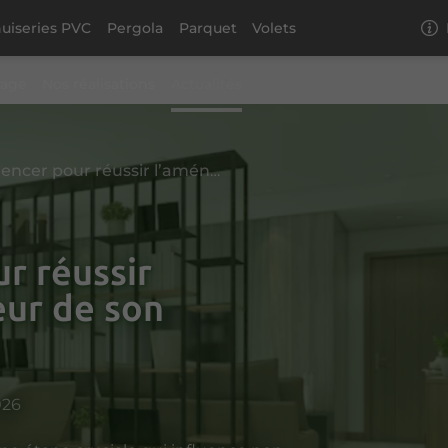
uiseries PVC
Pergola
Parquet
Volets
rage
Nos réalisations
Actualités
Par où commencer pour réussir l’aménagement intérieur de son logement ?
r réussir
eur de son
026