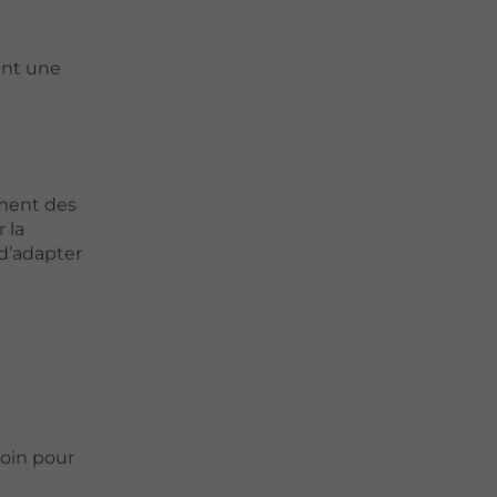
ent une
ement des
 la
 d’adapter
soin pour