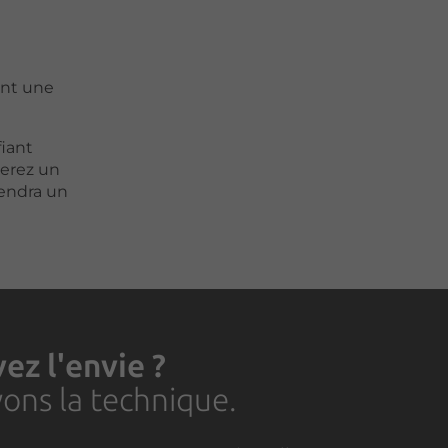
éant une
iant
éerez un
iendra un
ez l'envie ?
ons la technique.