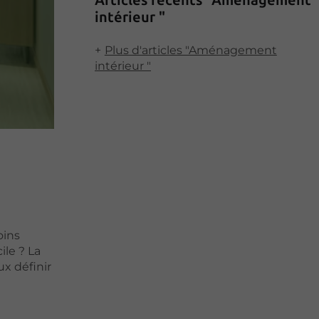
intérieur "
Plus d'articles "Aménagement
intérieur "
oins
le ? La
ux définir