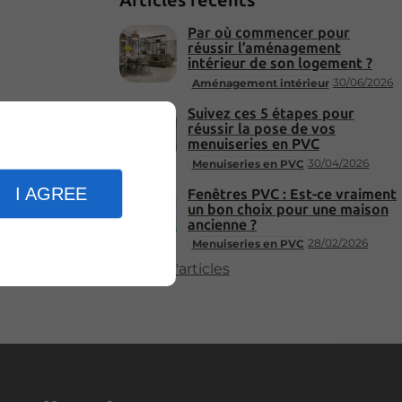
Par où commencer pour
réussir l’aménagement
intérieur de son logement ?
30/06/2026
Aménagement intérieur
Suivez ces 5 étapes pour
réussir la pose de vos
menuiseries en PVC
30/04/2026
Menuiseries en PVC
I AGREE
Fenêtres PVC : Est-ce vraiment
un bon choix pour une maison
ancienne ?
28/02/2026
Menuiseries en PVC
Plus d'articles