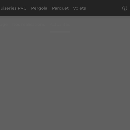
uiseries PVC
Pergola
Parquet
Volets
rage
Nos réalisations
Actualités