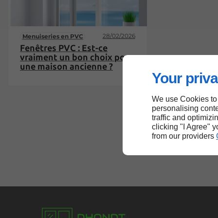
28/02/2026
Menuiseries en PVC
Fenêtres PVC : Est-ce
vraiment un bon choix pour
une maison ancienne ?
Your priva
We use Cookies to
personalising conte
traffic and optimizi
clicking "I Agree" 
from our providers